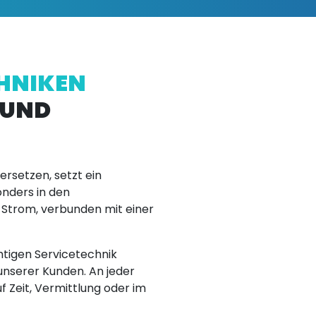
HNIKEN
 UND
rsetzen, setzt ein
onders in den
n Strom, verbunden mit einer
htigen Servicetechnik
unserer Kunden. An jeder
uf Zeit, Vermittlung oder im