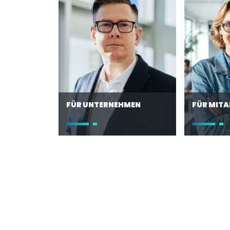
FÜR MITARBEITER
MANAGED
Wir sind Ihr Partner, wenn es um
Konzentriere
Stellenangebote, Projekte oder
wesentliche
um Services rund um die Tele-
Business und
kommunikation für
die vertrau
Energieversorger, Carrier,
unserer Fac
Dienstleister oder System- und
dafür, dass
Infrastrukturtechnik geht.
technisch s
Sprechen Sie mit uns, wenn Sie
neuesten S
auf der Suche nach einer neuen
preiseffizient
beruflichen Herausforderung
sind.