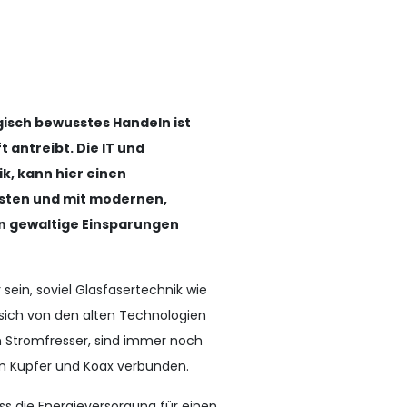
gisch bewusstes Handeln ist
t antreibt. Die IT und
, kann hier einen
isten und mit modernen,
n gewaltige Einsparungen
 sein, soviel Glasfasertechnik wie
sich von den alten Technologien
n Stromfresser, sind immer noch
m Kupfer und Koax verbunden.
s die Energieversorgung für einen