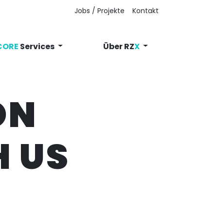
Jobs / Projekte
Kontakt
CORE
Services
Über RZ
X
ON
H US