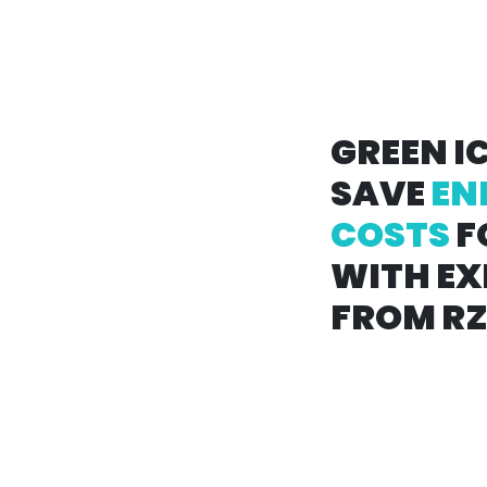
GREEN IC
SAVE
EN
COSTS
F
WITH EX
FROM R