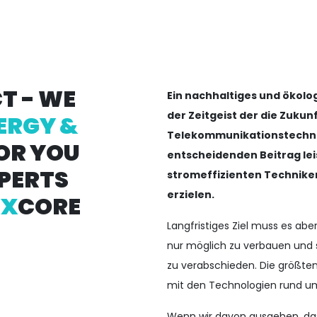
T - WE
Ein nachhaltiges und ökolo
der Zeitgeist der die Zukunf
ERGY &
Telekommunikationstechnik
OR YOU
entscheidenden Beitrag le
PERTS
stromeffizienten Technike
erzielen.
Z
X
CORE
Langfristiges Ziel muss es aber
nur möglich zu verbauen und 
zu verabschieden. Die größte
mit den Technologien rund u
Wenn wir davon ausgehen, das