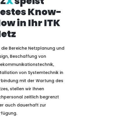
Z
X
speist
estes Know-
ow in Ihr ITK
etz
r die Bereiche Netzplanung und
sign, Beschaffung von
 UNTERNEHMEN
lekommunikationstechnik,
tallation von Systemtechnik in
nternehmen ist auf der
rbindung mit der Wartung des
e nach Mitarbeitern mit
-How aus der ITK Branche.
zes, stellen wir Ihnen
lichen Glückwunsch –
ORE ist genau auf diese
chpersonal zeitlich begrenzt
he spezialisiert. Sprechen
it uns und teilen Sie uns
er auch dauerhaft zur
Anforderungen mit. Wir
n uns für Sie tätig werden
rfügung.
rfen...